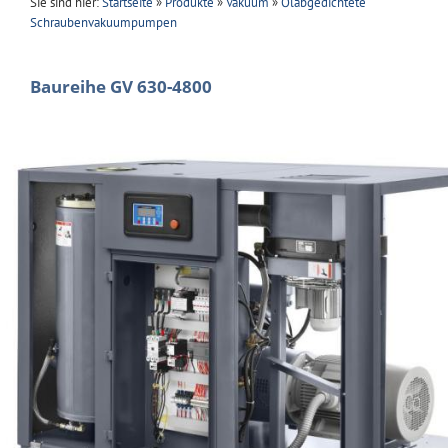
Sie sind hier:
Startseite
»
Produkte
»
Vakuum
»
Ölabgedichtete
Schraubenvakuumpumpen
Baureihe GV 630-4800