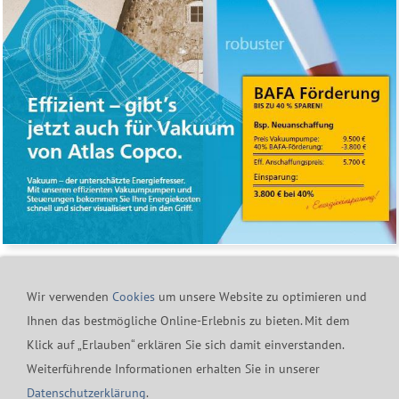
Wir verwenden
Cookies
um unsere Website zu optimieren und
Ihnen das bestmögliche Online-Erlebnis zu bieten. Mit dem
Klick auf „Erlauben“ erklären Sie sich damit einverstanden.
Kontakt
24h-Notfall-Hotline
Cookies
Widerrufsrecht
Weiterführende Informationen erhalten Sie in unserer
Versand & Zahlung
Datenschutzerklärung
AGB
Datenschutzerklärung
.
Impressum