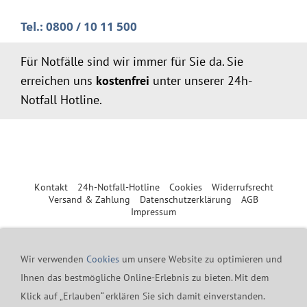
Tel.: 0800 / 10 11 500
Für Notfälle sind wir immer für Sie da. Sie
erreichen uns
kostenfrei
unter unserer 24h-
Notfall Hotline.
Kontakt
24h-Notfall-Hotline
Cookies
Widerrufsrecht
Versand & Zahlung
Datenschutzerklärung
AGB
Impressum
Merz GmbH - Beinheimer Straße 19 - 76437 Rastatt - Tel.:
Wir verwenden
Cookies
um unsere Website zu optimieren und
07229-184 90 9-0 - Fax.: 07229-184 90 9-5 - mail@merz-
Ihnen das bestmögliche Online-Erlebnis zu bieten. Mit dem
drucklufttechnik.de
Klick auf „Erlauben“ erklären Sie sich damit einverstanden.