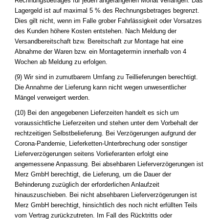
Rechnungsbetrages für jeden angefangenen Monat verlangen. Das
Lagergeld ist auf maximal 5 % des Rechnungsbetrages begrenzt.
Dies gilt nicht, wenn im Falle grober Fahrlässigkeit oder Vorsatzes
des Kunden höhere Kosten entstehen. Nach Meldung der
Versandbereitschaft bzw. Bereitschaft zur Montage hat eine
Abnahme der Waren bzw. ein Montagetermin innerhalb von 4
Wochen ab Meldung zu erfolgen.
(9) Wir sind in zumutbarem Umfang zu Teillieferungen berechtigt.
Die Annahme der Lieferung kann nicht wegen unwesentlicher
Mängel verweigert werden.
(10) Bei den angegebenen Lieferzeiten handelt es sich um
voraussichtliche Lieferzeiten und stehen unter dem Vorbehalt der
rechtzeitigen Selbstbelieferung. Bei Verzögerungen aufgrund der
Corona-Pandemie, Lieferketten-Unterbrechung oder sonstiger
Lieferverzögerungen seitens Vorlieferanten erfolgt eine
angemessene Anpassung. Bei absehbaren Lieferverzögerungen ist
Merz GmbH berechtigt, die Lieferung, um die Dauer der
Behinderung zuzüglich der erforderlichen Anlaufzeit
hinauszuschieben. Bei nicht absehbaren Lieferverzögerungen ist
Merz GmbH berechtigt, hinsichtlich des noch nicht erfüllten Teils
vom Vertrag zurückzutreten. Im Fall des Rücktritts oder