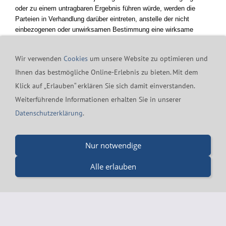
oder zu einem untragbaren Ergebnis führen würde, werden die
Parteien in Verhandlung darüber eintreten, anstelle der nicht
einbezogenen oder unwirksamen Bestimmung eine wirksame
Regelung zu treffen, die der nicht einbezogenen oder unwirksamen
Regelung wirtschaftlich möglichst nahekommt.
Wir verwenden
Cookies
um unsere Website zu optimieren und
Ihnen das bestmögliche Online-Erlebnis zu bieten. Mit dem
Klick auf „Erlauben“ erklären Sie sich damit einverstanden.
Kontakt
24h-Notfall-Hotline
Cookies
Widerrufsrecht
Weiterführende Informationen erhalten Sie in unserer
Versand & Zahlung
Datenschutzerklärung
AGB
Datenschutzerklärung
.
Impressum
Merz GmbH - Beinheimer Straße 19 - 76437 Rastatt - Tel.:
Nur notwendige
07229-184 90 9-0 - Fax.: 07229-184 90 9-5 - mail@merz-
Alle erlauben
drucklufttechnik.de